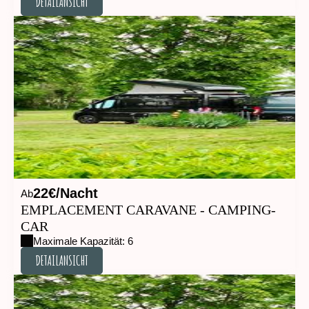
DETAILANSICHT
DETAILANSICHT
22€/Nacht
Ab
EMPLACEMENT CARAVANE - CAMPING-
CAR
Maximale Kapazität: 6
DETAILANSICHT
DETAILANSICHT