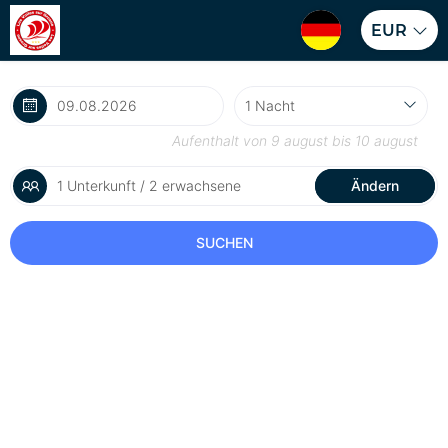
EUR
Aufenthalt von
9 august
bis
10 august
1 Unterkunft / 2 erwachsene
Ändern