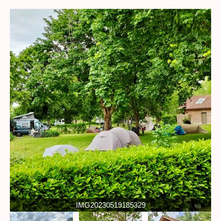
IMG20230519185329