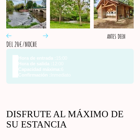
ANTES DE
EN
DEL 20€/NOCHE
Hora de entrada :
15:00
Hora de salida :
12:00
Capacidad máxima:
6
Confirmación :
Inmediato
DISFRUTE AL MÁXIMO DE
SU ESTANCIA