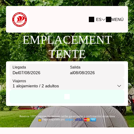
ES
MENÚ
EMPLACEMENT
TENTE
Llegada
Salida
Del
al
Viajeros
1
alojamiento /
2
adultos
Reservas 100% seguras, las mejores tarifas garantizadas y confirmación instantánea
Pago asegurado por