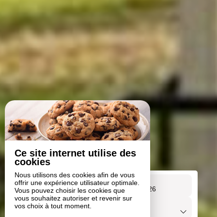
Ce site internet utilise des
cookies
Nous utilisons des cookies afin de vous
Arrivée
Départ
offrir une expérience utilisateur optimale.
Du
au
Vous pouvez choisir les cookies que
vous souhaitez autoriser et revenir sur
Voyageurs
vos choix à tout moment.
1
hébergement /
2
adultes