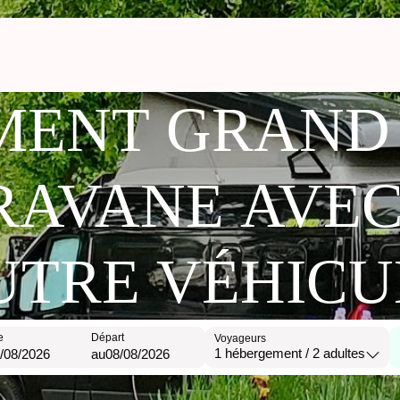
ENT GRAND
ARAVANE AVE
UTRE VÉHICU
e
Départ
Voyageurs
1
hébergement /
2
adultes
au