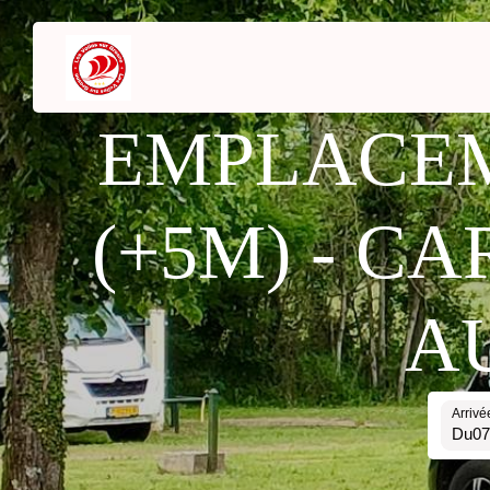
EMPLACEM
(+5M) - C
A
Arrivé
Du