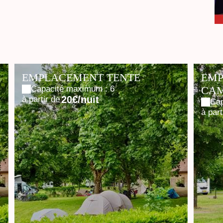
EMPLACEMENT TENTE
EMP
Capacité maximum : 6
CAM
20€/nuit
à partir de
Cap
à part