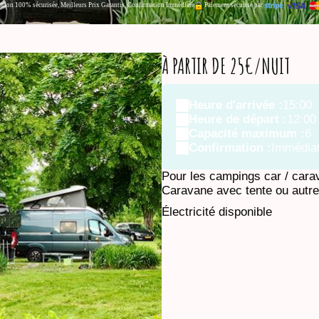
ation 100% sécurisée, Meilleurs Prix Garantis, Confirmation Immédiate
Paiement sécurisé par
À PARTIR DE 25€/NUIT
Heure d'arrivée :
15:00
Heure de départ :
12:00
Capacité maximum :
6
Confirmation :
Immédia
Pour les campings car / cara
Caravane avec tente ou autre
Électricité disponible