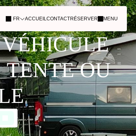
FR
ACCUEIL
CONTACT
RÉSERVER
MENU
 VÉHICULE
C TENTE OU
LE